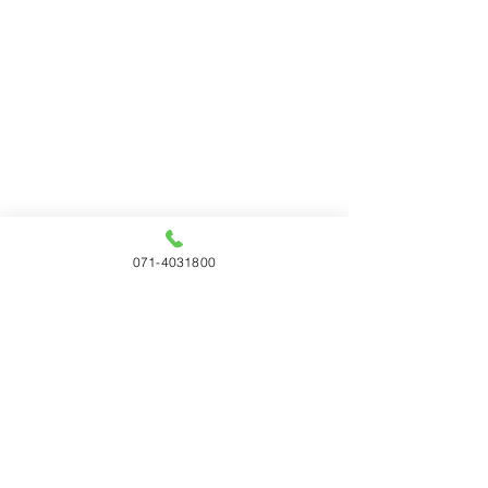
Mail: Info@maartenvanrijn.nl
Tel: 071-4031800
KvK:
28067677
BTW nr: NL8039.41.316.B.01
071-4031800
Openingstijden