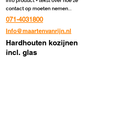
info product + tekst over hoe ze
contact op moeten nemen...
071-4031800
Info@maartenvanrijn.nl
Hardhouten kozijnen
incl. glas
Adres gegevens
Vestigingsadres:
De Scheysloot 81 2201 GN Noordwijk
Navigatieadres:
De Scheysloot 54 2202 GN Noordwijk
Voorwaarden
Bedrijfsinformatie