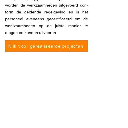
worden de werkzaamheden uitgevoerd con-
form de geldende regelgeving en is het
personeel eveneens gecertificeerd om de
werkzaamheden op de juiste manier te
mogen en kunnen uitvoeren.
Klik voor gerealiseerde projecten
Adres gegevens
Vestigingsadres:
De Scheysloot 81 2201 GN Noordwijk
Navigatieadres:
De Scheysloot 54 2202 GN Noordwijk
Voorwaarden
Bedrijfsinformatie