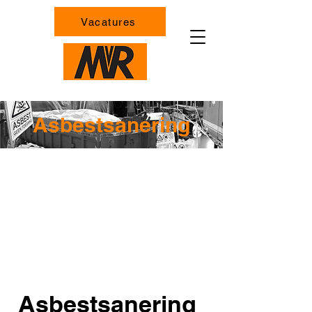
Vacatures
Asbestsanering
Ondeskundig uw asbest verwijderen
vergroot de kans op het vrijkomen van
ongewenste asbestvezels en de kans op
nadelige gevolgen van uw gezondheid.
Laat uw asbest vakkundig verwijderen
door Milieu Werken Duin & Bollenstreek
onderdeel van Maarten van Rijn BV
Asbestsanering