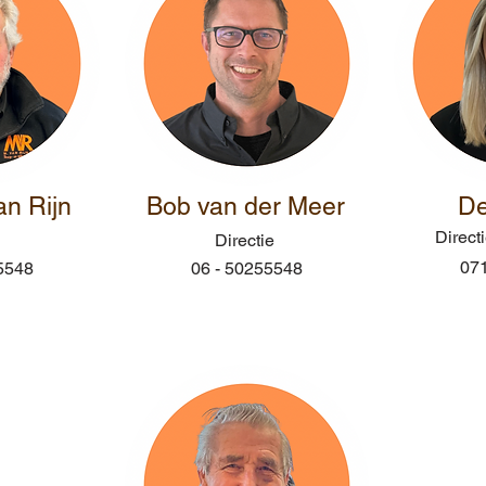
an Rijn
Bob van der Meer
De
Direct
Directie
071
5548
06 - 50255548