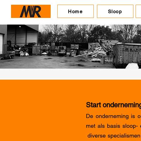
Home
Sloop
Start ondernemin
De onderneming is o
met als basis sloop- 
diverse specialismen 