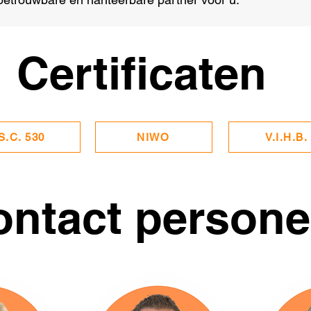
Certificaten
S.C. 530
NIWO
V.I.H.B.
ontact person