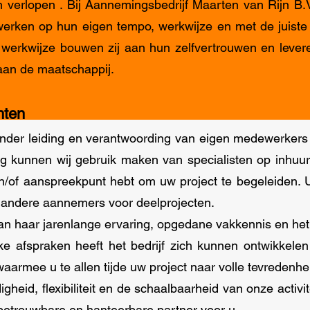
n verlopen . Bij Aannemingsbedrijf Maarten van Rijn B.
 werken op hun eigen tempo, werkwijze en met de juiste
 werkwijze bouwen zij aan hun zelfvertrouwen en leve
aan de maatschappij.
hten
der leiding en verantwoording van eigen medewerkers 
g kunnen wij gebruik maken van specialisten op inhuurb
n/of aanspreekpunt hebt om uw project te begeleiden. U
n andere aannemers voor deelprojecten.
an haar jarenlange ervaring, opgedane vakkennis en he
jke afspraken heeft het bedrijf zich kunnen ontwikkele
aarmee u te allen tijde uw project naar volle tevredenhe
gheid, flexibiliteit en de schaalbaarheid van onze activi
betrouwbare en hanteerbare partner voor u.