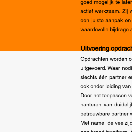
goed mogelijk te late
actief werkzaam. Zij
een juiste aanpak en
waardevolle bijdrage 
Uitvoering opdrac
Opdrachten worden on
uitgevoerd. Waar nodi
slechts één partner e
ook onder leiding va
Door het toepassen v
hanteren van duideli
betrouwbare partner w
Met name de veelzijdi
een breed inzetbare, 