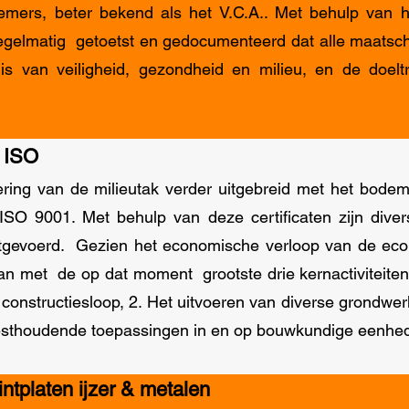
ers, beter bekend als het V.C.A.. Met behulp van het
egelmatig getoetst en gedocumenteerd dat alle maatsc
s van veiligheid, gezondheid en milieu, en de doelt
 ISO
cering van de milieutak verder uitgebreid met het bodem
ISO 9001. Met behulp van deze certificaten zijn dive
itgevoerd. Gezien het economische verloop van de eco
an met de op dat moment grootste drie kernactiviteiten
constructiesloop, 2. Het uitvoeren van diverse grondw
esthoudende toepassingen in en op bouwkundige eenhe
intplaten ijzer & metalen