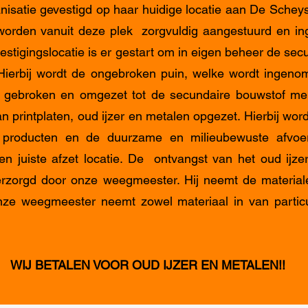
nisatie gevestigd op haar huidige locatie aan De Schey
rden vanuit deze plek zorgvuldig aangestuurd en in
estigingslocatie is er gestart om in eigen beheer de sec
 Hierbij wordt de ongebroken puin, welke wordt ingen
 gebroken en omgezet tot de secundaire bouwstof men
n printplaten, oud ijzer en metalen opgezet. Hierbij word
e producten en de duurzame en milieubewuste afvoer
n juiste afzet locatie. De ontvangst van het oud ijze
rzorgd door onze weegmeester. Hij neemt de material
Onze weegmeester neemt zowel materiaal in van particul
WIJ BETALEN VOOR OUD IJZER EN METALEN!!