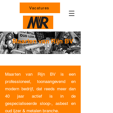
Vacatures
Maarten van Rijn BV
Maarten van Rijn BV is een
professioneel, toonaangevend en
modern bedrijf, dat reeds meer dan
40 jaar actief is in de
gespecialiseerde sloop-, asbest en
oud ijzer & metalen branche.