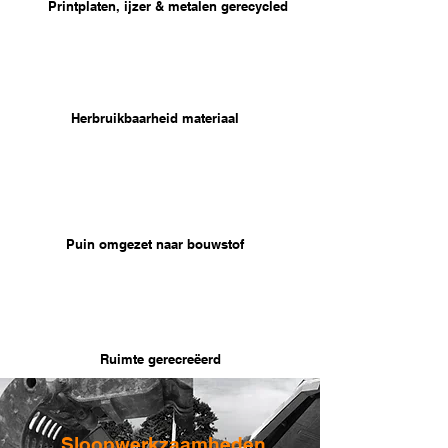
Printplaten, ijzer & metalen gerecycled
98%
Herbruikbaarheid materiaal
35.000
ton
Puin omgezet naar bouwstof
210.000 m³
Ruimte gerecreëerd
Sloopwerkzaamheden