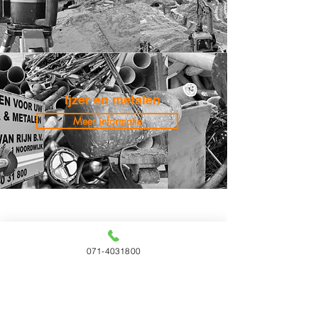
Ijzer en metalen
Meer informatie
Adres gegevens
Vestigingsadres:
071-4031800
De Scheysloot 81 2201 GN Noordwijk
Navigatieadres:
De Scheysloot 54 2202 GN Noordwijk
Voorwaarden