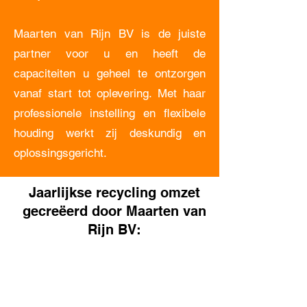
Maarten van Rijn BV is de juiste
partner voor u en heeft de
capaciteiten u geheel te ontzorgen
vanaf start tot oplevering. Met haar
professionele instelling en flexibele
houding werkt zij deskundig en
oplossingsgericht.
Jaarlijkse recycling omzet
gecreëerd door Maarten van
Rijn BV:
2.800
ton